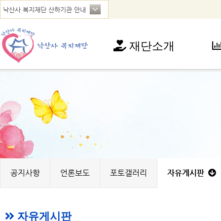
재단소개
재단소개
사
인사말
아
연혁
청
법인현황
가
찾아오시는 길
꿈
노
지
공지사항
언론보도
포토갤러리
자유게시판
자유게시판