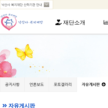
재단소개
재단소개
사
인사말
아
연혁
청
법인현황
가
찾아오시는 길
꿈
노
지
공지사항
언론보도
포토갤러리
자유게시판
자유게시판