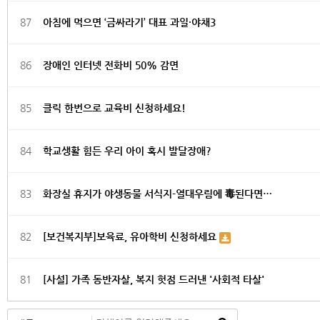
87
아침에 먹으면 ‘금싸라기’ 대표 과일·야채3
86
장애인 인터넷 전화비 50% 감면
85
클릭 한번으로 교육비 신청하세요!
84
학교생활 힘든 우리 아이 혹시 발달장애?
83
화장실 휴지가 야생동물 서식지-열대우림에 毒된다면…
82
[보건복지부]보육료, 유아학비 신청하세요
81
[사설] 가족 동반자살, 복지 헛점 드러낸 '사회적 타살'