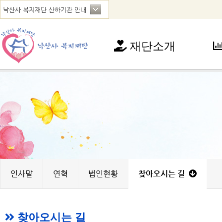
재단소개
재단소개
사
인사말
아
연혁
청
법인현황
가
찾아오시는 길
꿈
노
지
인사말
연혁
법인현황
찾아오시는 길
찾아오시는 길