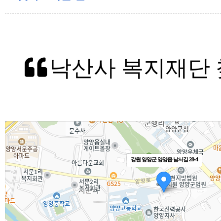
낙산사 복지재단 
강원 양양군 양양읍 남서길 28-4