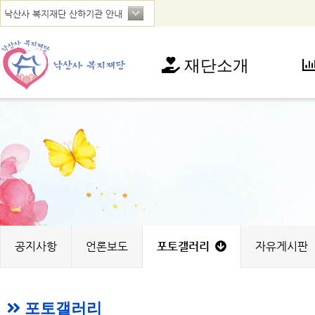
재단소개
재단소개
사
인사말
아
연혁
청
법인현황
가
찾아오시는 길
꿈
노
지
공지사항
언론보도
포토갤러리
자유게시판
포토갤러리