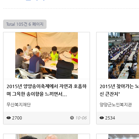
Total 105건
6 페이지
2015년 양양송이축제에서 자연과 호흡하
2015년 찾아가는 
며 그윽한 송이향을 느끼면서...
신 큰잔치"
무산복지재단
양양군노인복지관
2700
10-06
2534